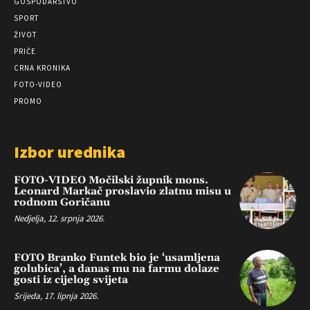
GOSPODARSTVO
SPORT
ŽIVOT
PRIČE
CRNA KRONIKA
FOTO-VIDEO
PROMO
Izbor urednika
FOTO-VIDEO Močilski župnik mons.
Leonard Markač proslavio zlatnu misu u
rodnom Goričanu
Nedjelja, 12. srpnja 2026.
FOTO Branko Funtek bio je ‘usamljena
golubica’, a danas mu na farmu dolaze
gosti iz cijelog svijeta
Srijeda, 17. lipnja 2026.