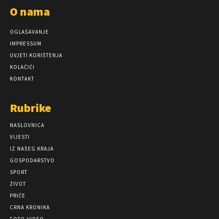
O nama
OGLAŠAVANJE
IMPRESSUM
UVJETI KORIŠTENJA
KOLAČIĆI
KONTAKT
Rubrike
NASLOVNICA
VIJESTI
IZ NAŠEG KRAJA
GOSPODARSTVO
SPORT
ŽIVOT
PRIČE
CRNA KRONIKA