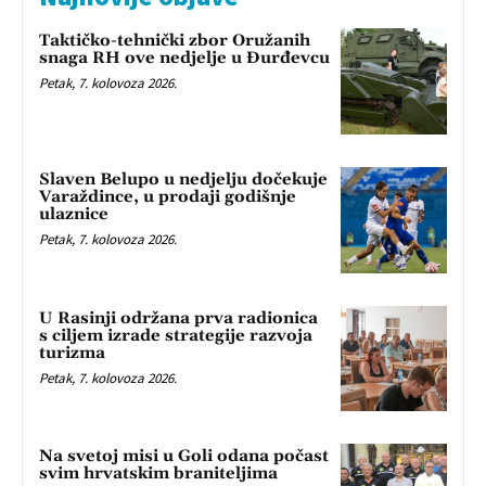
Taktičko-tehnički zbor Oružanih
snaga RH ove nedjelje u Đurđevcu
Petak, 7. kolovoza 2026.
Slaven Belupo u nedjelju dočekuje
Varaždince, u prodaji godišnje
ulaznice
Petak, 7. kolovoza 2026.
U Rasinji održana prva radionica
s ciljem izrade strategije razvoja
turizma
Petak, 7. kolovoza 2026.
Na svetoj misi u Goli odana počast
svim hrvatskim braniteljima