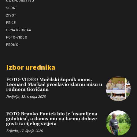
GOSPODARSTVO
SPORT
ŽIVOT
PRIČE
CRNA KRONIKA
FOTO-VIDEO
PROMO
Izbor urednika
FOTO-VIDEO Močilski župnik mons.
Leonard Markač proslavio zlatnu misu u
rodnom Goričanu
Nedjelja, 12. srpnja 2026.
FOTO Branko Funtek bio je ‘usamljena
golubica’, a danas mu na farmu dolaze
gosti iz cijelog svijeta
Srijeda, 17. lipnja 2026.