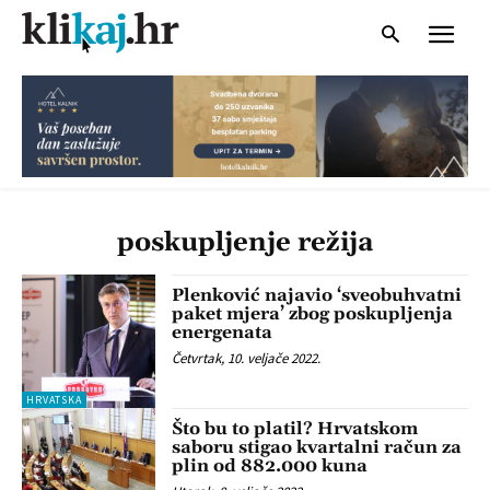
poskupljenje režija
Plenković najavio ‘sveobuhvatni
paket mjera’ zbog poskupljenja
energenata
Četvrtak, 10. veljače 2022.
HRVATSKA
Što bu to platil? Hrvatskom
saboru stigao kvartalni račun za
plin od 882.000 kuna