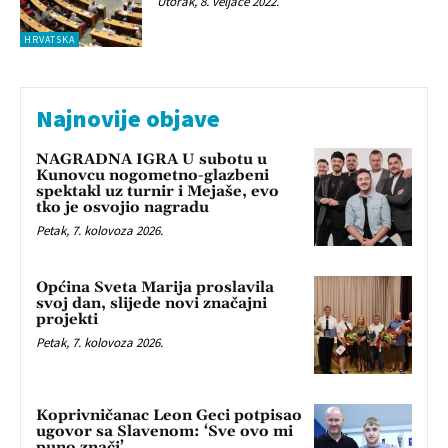
Utorak, 8. veljače 2022.
HRVATSKA
Najnovije objave
NAGRADNA IGRA U subotu u
Kunovcu nogometno-glazbeni
spektakl uz turnir i Mejaše, evo
tko je osvojio nagradu
Petak, 7. kolovoza 2026.
Općina Sveta Marija proslavila
svoj dan, slijede novi značajni
projekti
Petak, 7. kolovoza 2026.
Koprivničanac Leon Geci potpisao
ugovor sa Slavenom: ‘Sve ovo mi
puno znači’