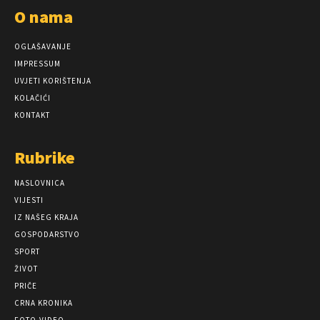
O nama
OGLAŠAVANJE
IMPRESSUM
UVJETI KORIŠTENJA
KOLAČIĆI
KONTAKT
Rubrike
NASLOVNICA
VIJESTI
IZ NAŠEG KRAJA
GOSPODARSTVO
SPORT
ŽIVOT
PRIČE
CRNA KRONIKA