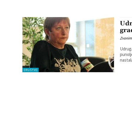
Udr
gra
Zvonim
Udruga
punolj
nastala
DRUŠTVO