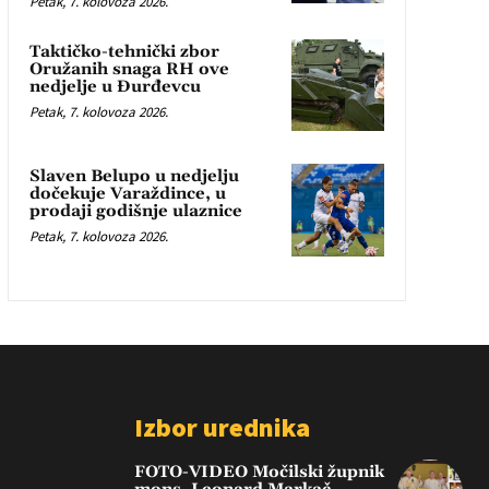
Petak, 7. kolovoza 2026.
Taktičko-tehnički zbor
Oružanih snaga RH ove
nedjelje u Đurđevcu
Petak, 7. kolovoza 2026.
Slaven Belupo u nedjelju
dočekuje Varaždince, u
prodaji godišnje ulaznice
Petak, 7. kolovoza 2026.
Izbor urednika
FOTO-VIDEO Močilski župnik