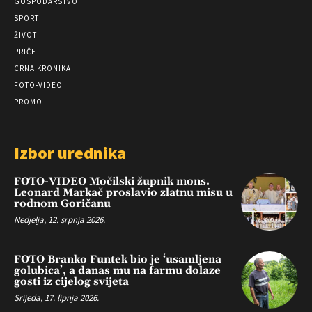
GOSPODARSTVO
SPORT
ŽIVOT
PRIČE
CRNA KRONIKA
FOTO-VIDEO
PROMO
Izbor urednika
FOTO-VIDEO Močilski župnik mons.
Leonard Markač proslavio zlatnu misu u
rodnom Goričanu
Nedjelja, 12. srpnja 2026.
FOTO Branko Funtek bio je ‘usamljena
golubica’, a danas mu na farmu dolaze
gosti iz cijelog svijeta
Srijeda, 17. lipnja 2026.