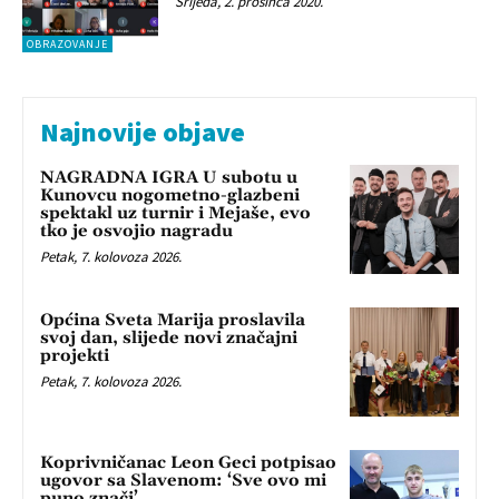
Srijeda, 2. prosinca 2020.
OBRAZOVANJE
Najnovije objave
NAGRADNA IGRA U subotu u
Kunovcu nogometno-glazbeni
spektakl uz turnir i Mejaše, evo
tko je osvojio nagradu
Petak, 7. kolovoza 2026.
Općina Sveta Marija proslavila
svoj dan, slijede novi značajni
projekti
Petak, 7. kolovoza 2026.
Koprivničanac Leon Geci potpisao
ugovor sa Slavenom: ‘Sve ovo mi
puno znači’