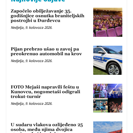
Započelo obilježavanje 35.
godišnjice osnutka braniteljskih
postrojbi u Đurđevcu
Nedjelja, 9. kolovoza 2026.
Pijan prebrzo ušao u zavoj pa
preokrenuo automobil na krov
Nedjelja, 9. kolovoza 2026.
FOTO Mejaši napravili feštu u
Kunovcu, nogometaši odigrali
trokut-turnir
Nedjelja, 9. kolovoza 2026.
U sudaru vlakova ozlijeđeno 25
osoba, među njima dvojica