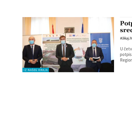
Pot
sre
Klikaj.h
U četv
potpis
Region
IZ NAŠEG KRAJA