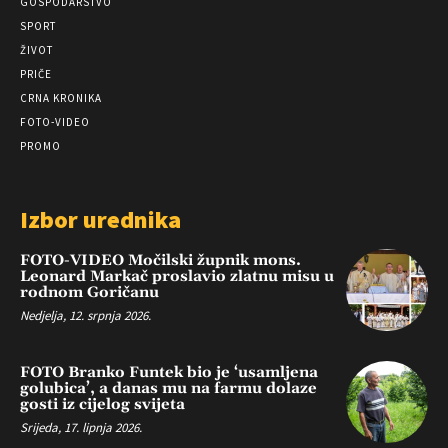
GOSPODARSTVO
SPORT
ŽIVOT
PRIČE
CRNA KRONIKA
FOTO-VIDEO
PROMO
Izbor urednika
FOTO-VIDEO Močilski župnik mons.
Leonard Markač proslavio zlatnu misu u
rodnom Goričanu
Nedjelja, 12. srpnja 2026.
FOTO Branko Funtek bio je ‘usamljena
golubica’, a danas mu na farmu dolaze
gosti iz cijelog svijeta
Srijeda, 17. lipnja 2026.