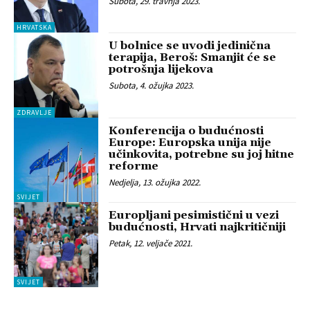
Subota, 29. travnja 2023.
HRVATSKA
U bolnice se uvodi jedinična
terapija, Beroš: Smanjit će se
potrošnja lijekova
Subota, 4. ožujka 2023.
ZDRAVLJE
Konferencija o budućnosti
Europe: Europska unija nije
učinkovita, potrebne su joj hitne
reforme
Nedjelja, 13. ožujka 2022.
SVIJET
Europljani pesimistični u vezi
budućnosti, Hrvati najkritičniji
Petak, 12. veljače 2021.
SVIJET