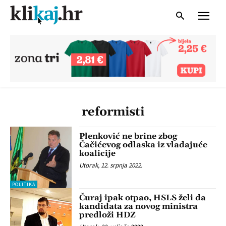
reformisti
Plenković ne brine zbog
Čačićevog odlaska iz vladajuće
koalicije
Utorak, 12. srpnja 2022.
POLITIKA
Čuraj ipak otpao, HSLS želi da
kandidata za novog ministra
predloži HDZ