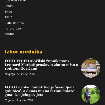
GOSPODARSTVO
SPORT
ŽIVOT
PRIČE
CRNA KRONIKA
FOTO-VIDEO
PROMO
Izbor urednika
FOTO-VIDEO Močilski župnik mons.
Leonard Markač proslavio zlatnu misu u
rodnom Goričanu
Nedjelja, 12. srpnja 2026.
FOTO Branko Funtek bio je ‘usamljena
golubica’, a danas mu na farmu dolaze
gosti iz cijelog svijeta
Srijeda, 17. lipnja 2026.