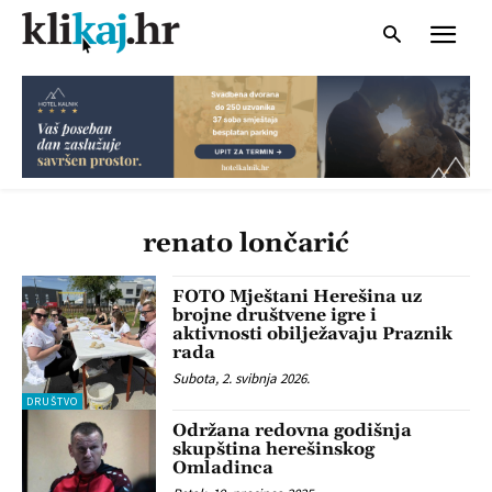
renato lončarić
FOTO Mještani Herešina uz
brojne društvene igre i
aktivnosti obilježavaju Praznik
rada
Subota, 2. svibnja 2026.
DRUŠTVO
Održana redovna godišnja
skupština herešinskog
Omladinca