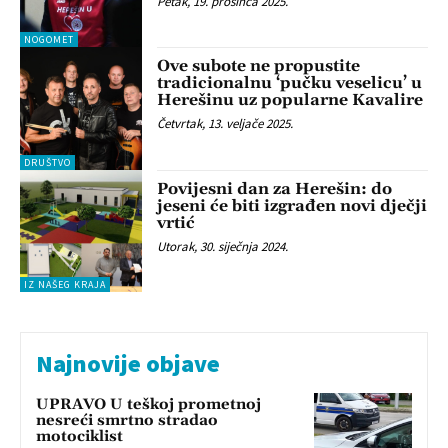
Petak, 19. prosinca 2025.
NOGOMET
Ove subote ne propustite
tradicionalnu ‘pučku veselicu’ u
Herešinu uz popularne Kavalire
Četvrtak, 13. veljače 2025.
DRUŠTVO
Povijesni dan za Herešin: do
jeseni će biti izgrađen novi dječji
vrtić
Utorak, 30. siječnja 2024.
IZ NAŠEG KRAJA
Najnovije objave
UPRAVO U teškoj prometnoj
nesreći smrtno stradao
motociklist