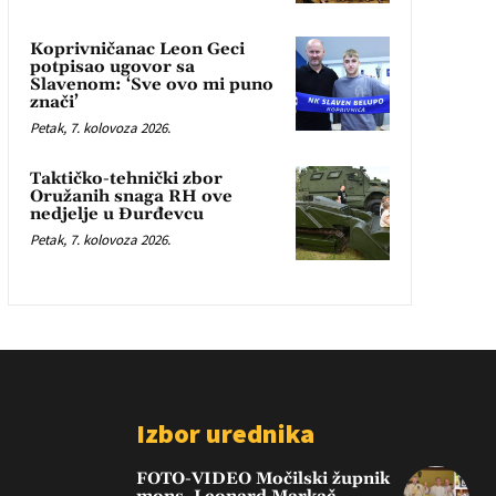
Koprivničanac Leon Geci
potpisao ugovor sa
Slavenom: ‘Sve ovo mi puno
znači’
Petak, 7. kolovoza 2026.
Taktičko-tehnički zbor
Oružanih snaga RH ove
nedjelje u Đurđevcu
Petak, 7. kolovoza 2026.
Izbor urednika
FOTO-VIDEO Močilski župnik