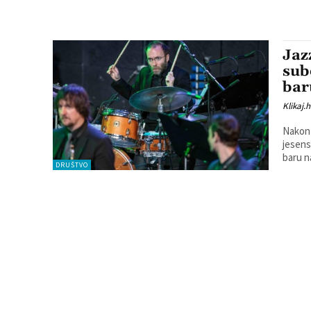
Jaz
sub
bar
Klikaj.h
Nakon 
jesenskog
baru n
DRUŠTVO