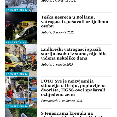
Subota, 17. siječnja 2026.
IZ NAŠEG KRAJA
Teška nesreća u Bolfanu,
vatrogasci spašavali ozlijeđenu
osobu
Subota, 5. travnja 2025.
CRNA KRONIKA
Ludbreški vatrogasci spasili
stariju osobu iz stana, nije bila
viđena nekoliko dana
Subota, 1. veljače 2025.
IZ NAŠEG KRAJA
FOTO Sve je neizvjesnija
situacija u Drnju, poplavljena
dvorišta, HGSS-ovci spašavali
ozlijeđenu ženu
Ponedjeljak, 7. kolovoza 2023.
IZ NAŠEG KRAJA
S tenisicama krenula na