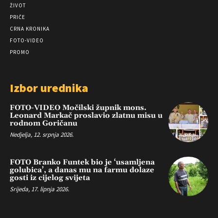
ŽIVOT
PRIČE
CRNA KRONIKA
FOTO-VIDEO
PROMO
Izbor urednika
FOTO-VIDEO Močilski župnik mons.
Leonard Markač proslavio zlatnu misu u
rodnom Goričanu
Nedjelja, 12. srpnja 2026.
FOTO Branko Funtek bio je ‘usamljena
golubica’, a danas mu na farmu dolaze
gosti iz cijelog svijeta
Srijeda, 17. lipnja 2026.