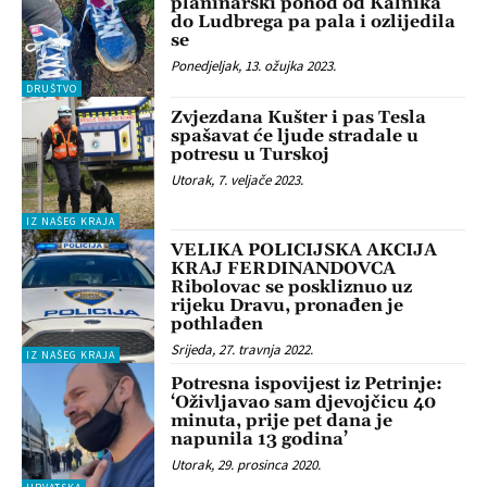
planinarski pohod od Kalnika
do Ludbrega pa pala i ozlijedila
se
Ponedjeljak, 13. ožujka 2023.
DRUŠTVO
Zvjezdana Kušter i pas Tesla
spašavat će ljude stradale u
potresu u Turskoj
Utorak, 7. veljače 2023.
IZ NAŠEG KRAJA
VELIKA POLICIJSKA AKCIJA
KRAJ FERDINANDOVCA
Ribolovac se poskliznuo uz
rijeku Dravu, pronađen je
pothlađen
Srijeda, 27. travnja 2022.
IZ NAŠEG KRAJA
Potresna ispovijest iz Petrinje:
‘Oživljavao sam djevojčicu 40
minuta, prije pet dana je
napunila 13 godina’
Utorak, 29. prosinca 2020.