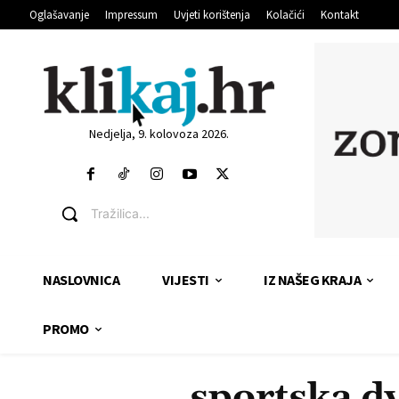
Oglašavanje
Impressum
Uvjeti korištenja
Kolačići
Kontakt
Nedjelja, 9. kolovoza 2026.
Tražilica...
NASLOVNICA
VIJESTI
IZ NAŠEG KRAJA
PROMO
sportska dv