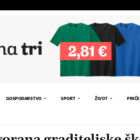
GOSPODARSTVO
SPORT
ŽIVOT
PRIČE
orana graditeljske š