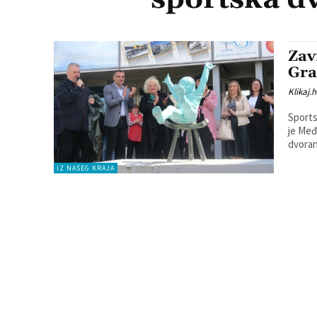
Zav
Gra
Klikaj.h
Sports
je Međimurska župa
dvorane
IZ NAŠEG KRAJA