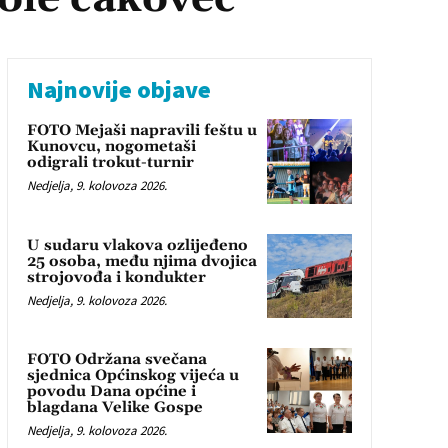
Najnovije objave
FOTO Mejaši napravili feštu u
Kunovcu, nogometaši
odigrali trokut-turnir
Nedjelja, 9. kolovoza 2026.
U sudaru vlakova ozlijeđeno
25 osoba, među njima dvojica
strojovođa i kondukter
Nedjelja, 9. kolovoza 2026.
FOTO Održana svečana
sjednica Općinskog vijeća u
povodu Dana općine i
blagdana Velike Gospe
Nedjelja, 9. kolovoza 2026.