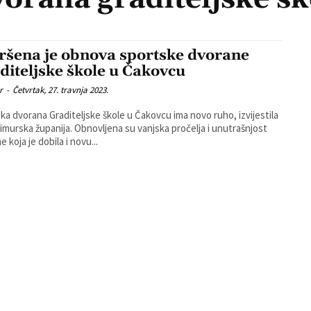
ršena je obnova sportske dvorane
diteljske škole u Čakovcu
r
-
Četvrtak, 27. travnja 2023.
ka dvorana Graditeljske škole u Čakovcu ima novo ruho, izvijestila
nija. Obnovljena su vanjska pročelja i unutrašnjost
 koja je dobila i novu...