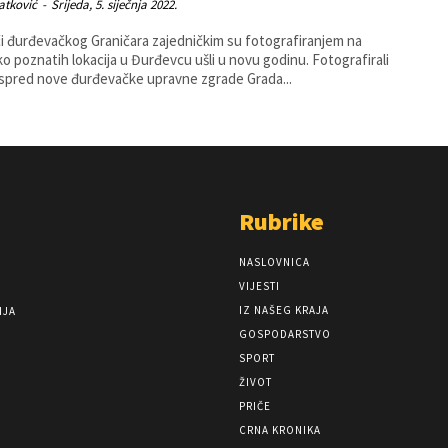
atković
-
Srijeda, 5. siječnja 2022.
i đurđevačkog Graničara zajedničkim su fotografiranjem na
 poznatih lokacija u Đurđevcu ušli u novu godinu. Fotografirali
ispred nove đurđevačke upravne zgrade Grada...
Rubrike
NASLOVNICA
VIJESTI
IZ NAŠEG KRAJA
NJA
GOSPODARSTVO
SPORT
ŽIVOT
PRIČE
CRNA KRONIKA