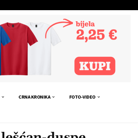
CRNA KRONIKA
FOTO-VIDEO
o lešćan-duspe