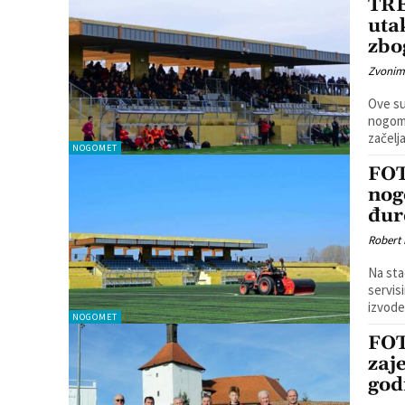
TRE
uta
zbo
Zvonim
Ove su
nogometn
začelja
NOGOMET
FOT
nog
đur
Robert
Na sta
servisi
izvode
NOGOMET
FOT
zaj
god