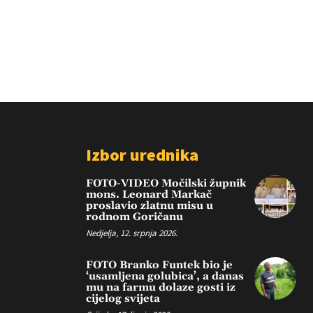
Izbor urednika
FOTO-VIDEO Močilski župnik
mons. Leonard Markač
proslavio zlatnu misu u
rodnom Goričanu
Nedjelja, 12. srpnja 2026.
FOTO Branko Funtek bio je
‘usamljena golubica’, a danas
mu na farmu dolaze gosti iz
cijelog svijeta