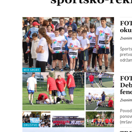
FOT
oku
Zvonim
Šports
pretvo
održan
MIX SPORT
FOT
Deb
fen
Zvonim
Povodo
ponovn
DRUŠTVO