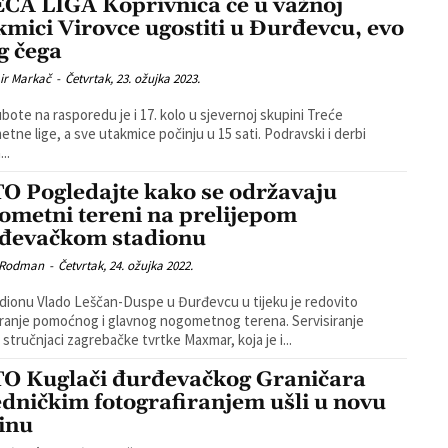
ĆA LIGA Koprivnica će u važnoj
kmici Virovce ugostiti u Đurđevcu, evo
g čega
ir Markač
-
Četvrtak, 23. ožujka 2023.
bote na rasporedu je i 17. kolo u sjevernoj skupini Treće
e lige, a sve utakmice počinju u 15 sati. Podravski i derbi
...
O Pogledajte kako se održavaju
ometni tereni na prelijepom
đevačkom stadionu
 Rodman
-
Četvrtak, 24. ožujka 2022.
dionu Vlado Leščan-Duspe u Đurđevcu u tijeku je redovito
ranje pomoćnog i glavnog nogometnog terena. Servisiranje
 stručnjaci zagrebačke tvrtke Maxmar, koja je i...
O Kuglači đurđevačkog Graničara
edničkim fotografiranjem ušli u novu
inu