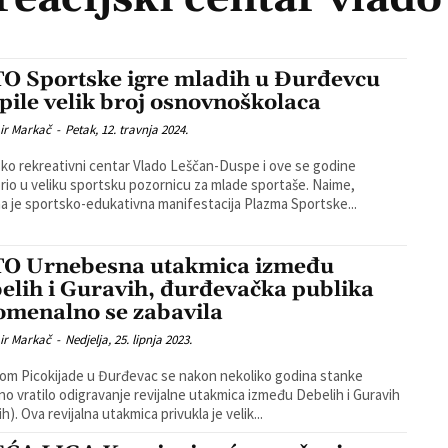
O Sportske igre mladih u Đurđevcu
pile velik broj osnovnoškolaca
ir Markač
-
Petak, 12. travnja 2024.
ko rekreativni centar Vlado Leščan-Duspe i ove se godine
rio u veliku sportsku pozornicu za mlade sportaše. Naime,
a je sportsko-edukativna manifestacija Plazma Sportske...
O Urnebesna utakmica između
elih i Guravih, đurđevačka publika
omenalno se zabavila
ir Markač
-
Nedjelja, 25. lipnja 2023.
m Picokijade u Đurđevac se nakon nekoliko godina stanke
o vratilo odigravanje revijalne utakmica između Debelih i Guravih
(mršavih). Ova revijalna utakmica privukla je velik...