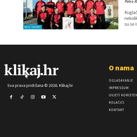
Petra R
Kuglač
nekoliko
su se 
MIX SPORT
O nama
OGLAŠAVANJE
Sva prava pridržana © 2026. Klikaj.hr
IMPRESSUM
UVJETI KORIŠTE
KOLAČIĆI
KONTAKT