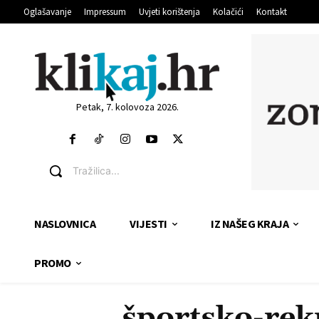
Oglašavanje
Impressum
Uvjeti korištenja
Kolačići
Kontakt
Petak, 7. kolovoza 2026.
Tražilica...
NASLOVNICA
VIJESTI
IZ NAŠEG KRAJA
PROMO
športsko-rekr