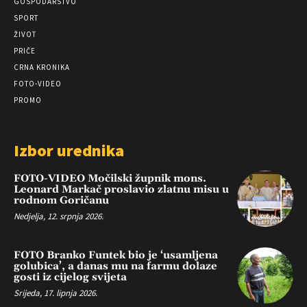
GOSPODARSTVO
SPORT
ŽIVOT
PRIČE
CRNA KRONIKA
FOTO-VIDEO
PROMO
Izbor urednika
FOTO-VIDEO Močilski župnik mons.
Leonard Markač proslavio zlatnu misu u
rodnom Goričanu
Nedjelja, 12. srpnja 2026.
FOTO Branko Funtek bio je ‘usamljena
golubica’, a danas mu na farmu dolaze
gosti iz cijelog svijeta
Srijeda, 17. lipnja 2026.