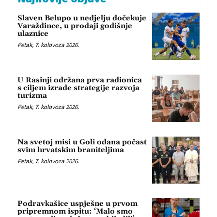
Slaven Belupo u nedjelju dočekuje
Varaždince, u prodaji godišnje
ulaznice
Petak, 7. kolovoza 2026.
U Rasinji održana prva radionica
s ciljem izrade strategije razvoja
turizma
Petak, 7. kolovoza 2026.
Na svetoj misi u Goli odana počast
svim hrvatskim braniteljima
Petak, 7. kolovoza 2026.
Podravkašice uspješne u prvom
pripremnom ispitu: ‘Malo smo