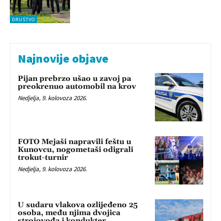
DRUŠTVO
Najnovije objave
Pijan prebrzo ušao u zavoj pa
preokrenuo automobil na krov
Nedjelja, 9. kolovoza 2026.
FOTO Mejaši napravili feštu u
Kunovcu, nogometaši odigrali
trokut-turnir
Nedjelja, 9. kolovoza 2026.
U sudaru vlakova ozlijeđeno 25
osoba, među njima dvojica
strojovođa i kondukter