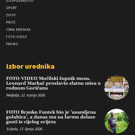
GOSPODARSTVO
SPORT
ŽIVOT
PRIČE
CRNA KRONIKA
FOTO-VIDEO
PROMO
Izbor urednika
FOTO-VIDEO Močilski župnik mons.
Leonard Markač proslavio zlatnu misu u
rodnom Goričanu
Nedjelja, 12. srpnja 2026.
FOTO Branko Funtek bio je ‘usamljena
golubica’, a danas mu na farmu dolaze
gosti iz cijelog svijeta
Srijeda, 17. lipnja 2026.