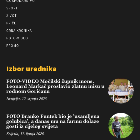
GOSPODARSTVO
SPORT
ŽIVOT
PRIČE
CRNA KRONIKA
FOTO-VIDEO
PROMO
Izbor urednika
FOTO-VIDEO Močilski župnik mons.
Leonard Markač proslavio zlatnu misu u
rodnom Goričanu
Nedjelja, 12. srpnja 2026.
FOTO Branko Funtek bio je ‘usamljena
golubica’, a danas mu na farmu dolaze
gosti iz cijelog svijeta
Srijeda, 17. lipnja 2026.