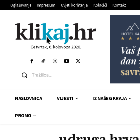
Oglašavanje
Impressum
Uvjeti korištenja
Kolačići
Kontakt
Četvrtak, 6. kolovoza 2026.
Tražilica...
NASLOVNICA
VIJESTI
IZ NAŠEG KRAJA
PROMO
udruga hrva