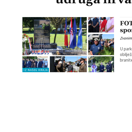
FOT
spo
Zvonim
U park
obilje
branite
IZ NAŠEG KRAJA