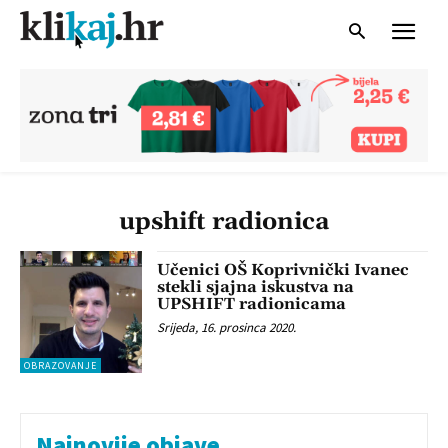
upshift radionica
Učenici OŠ Koprivnički Ivanec
stekli sjajna iskustva na
UPSHIFT radionicama
Srijeda, 16. prosinca 2020.
OBRAZOVANJE
Najnovije objave