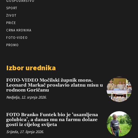
GOSPODARSTVO
SPORT
ŽIVOT
PRIČE
CRNA KRONIKA
FOTO-VIDEO
PROMO
Izbor urednika
FOTO-VIDEO Močilski župnik mons.
Leonard Markač proslavio zlatnu misu u
rodnom Goričanu
Nedjelja, 12. srpnja 2026.
FOTO Branko Funtek bio je ‘usamljena
golubica’, a danas mu na farmu dolaze
gosti iz cijelog svijeta
Srijeda, 17. lipnja 2026.