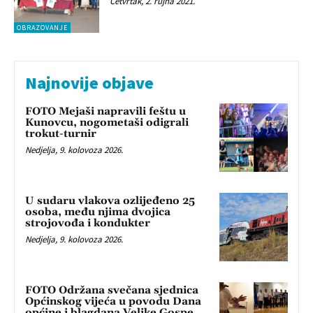
Četvrtak, 2. rujna 2021.
OBRAZOVANJE
Najnovije objave
FOTO Mejaši napravili feštu u
Kunovcu, nogometaši odigrali
trokut-turnir
Nedjelja, 9. kolovoza 2026.
U sudaru vlakova ozlijeđeno 25
osoba, među njima dvojica
strojovođa i kondukter
Nedjelja, 9. kolovoza 2026.
FOTO Održana svečana sjednica
Općinskog vijeća u povodu Dana
općine i blagdana Velike Gospe