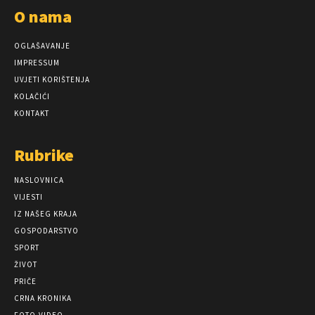
O nama
OGLAŠAVANJE
IMPRESSUM
UVJETI KORIŠTENJA
KOLAČIĆI
KONTAKT
Rubrike
NASLOVNICA
VIJESTI
IZ NAŠEG KRAJA
GOSPODARSTVO
SPORT
ŽIVOT
PRIČE
CRNA KRONIKA