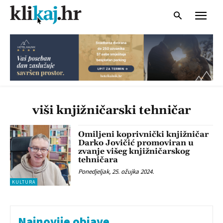
viši knjižničarski tehničar
Omiljeni koprivnički knjižničar
Darko Jovičić promoviran u
zvanje višeg knjižničarskog
tehničara
Ponedjeljak, 25. ožujka 2024.
KULTURA
Najnovije objave