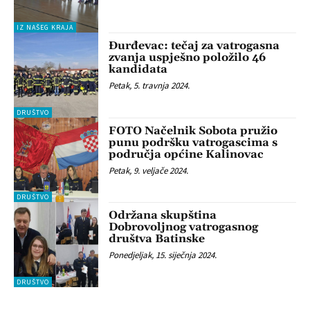
IZ NAŠEG KRAJA
Đurđevac: tečaj za vatrogasna
zvanja uspješno položilo 46
kandidata
Petak, 5. travnja 2024.
DRUŠTVO
FOTO Načelnik Sobota pružio
punu podršku vatrogascima s
područja općine Kalinovac
Petak, 9. veljače 2024.
DRUŠTVO
Održana skupština
Dobrovoljnog vatrogasnog
društva Batinske
Ponedjeljak, 15. siječnja 2024.
DRUŠTVO