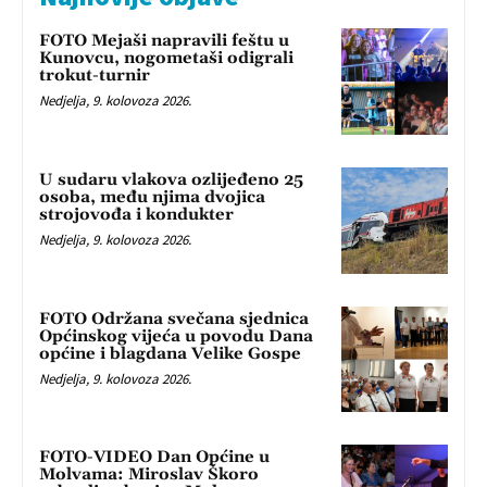
FOTO Mejaši napravili feštu u
Kunovcu, nogometaši odigrali
trokut-turnir
Nedjelja, 9. kolovoza 2026.
U sudaru vlakova ozlijeđeno 25
osoba, među njima dvojica
strojovođa i kondukter
Nedjelja, 9. kolovoza 2026.
FOTO Održana svečana sjednica
Općinskog vijeća u povodu Dana
općine i blagdana Velike Gospe
Nedjelja, 9. kolovoza 2026.
FOTO-VIDEO Dan Općine u
Molvama: Miroslav Škoro