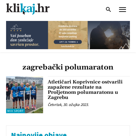
zagrebački polumaraton
Atletičari Koprivnice ostvarili
zapažene rezultate na
Proljetnom polumaratonu u
Zagrebu
Četvrtak, 30. ožujka 2023.
MIX SPORT
Najnovije objave