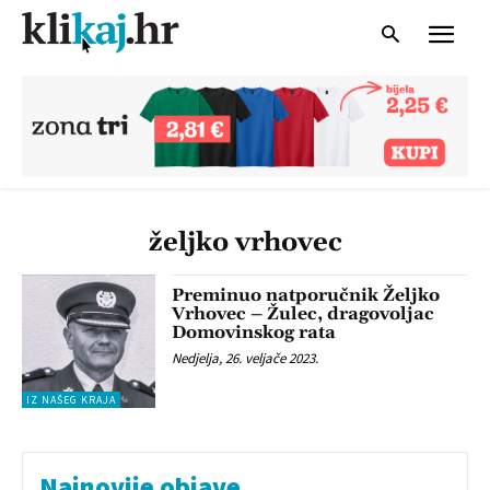
željko vrhovec
Preminuo natporučnik Željko
Vrhovec – Žulec, dragovoljac
Domovinskog rata
Nedjelja, 26. veljače 2023.
IZ NAŠEG KRAJA
Najnovije objave