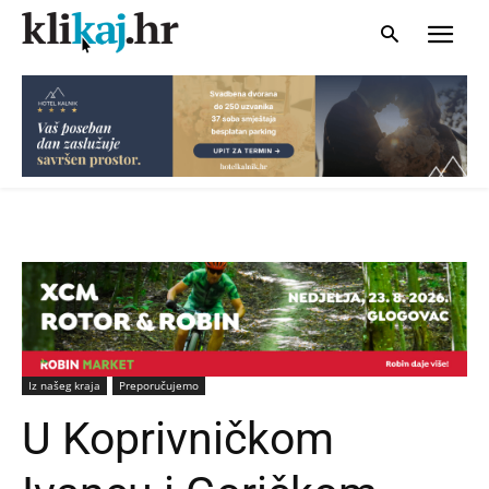
Iz našeg kraja
Preporučujemo
U Koprivničkom