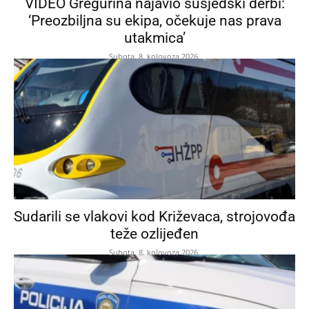
VIDEO Gregurina najavio susjedski derbi:
‘Preozbiljna su ekipa, očekuje nas prava
utakmica’
Subota, 8. kolovoza 2026.
Sudarili se vlakovi kod Križevaca, strojovođa
teže ozlijeđen
Subota, 8. kolovoza 2026.