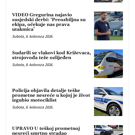
VIDEO Gregurina najavio
susjedski derbi: ‘Preozbiljna su
ekipa, očekuje nas prava
utakmica’
Subota, 8. kolovoza 2026.
Sudarili se vlakovi kod Križevaca,
strojovođa teže ozlijeđen
Subota, 8. kolovoza 2026.
Policija objavila detalje teške
prometne nesreće u kojoj je život
izgubio motociklist
Subota, 8. kolovoza 2026.
UPRAVO U teškoj prometnoj
nesreći smrtno stradao