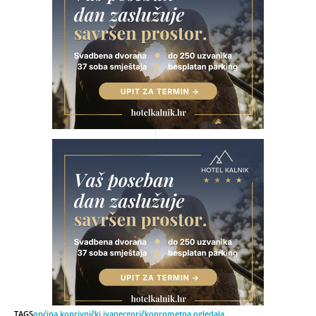
TAGS
općina koprivnički ivanec
goričko
prometna ogledala