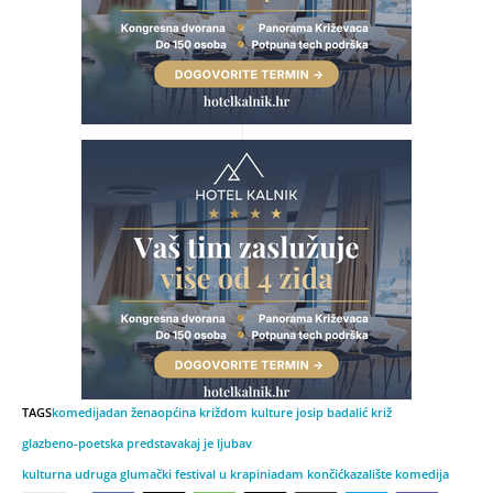
TAGS
komedija
dan žena
općina križ
dom kulture josip badalić križ
glazbeno-poetska predstava
kaj je ljubav
kulturna udruga glumački festival u krapini
adam končić
kazalište komedija