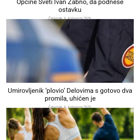
Općine Sveti Ivan Žabno, da podnese
ostavku
Četvrtak, 6. kolovoza 2026.
Umirovljenik ‘plovio’ Delovima s gotovo dva
promila, uhićen je
Četvrtak, 6. kolovoza 2026.