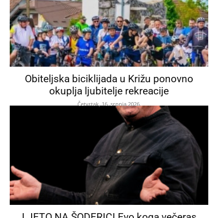
Obiteljska biciklijada u Križu ponovno
okuplja ljubitelje rekreacije
Četvrtak, 16. srpnja 2026.
LJETO NA ŠODERICI Evo koga večeras