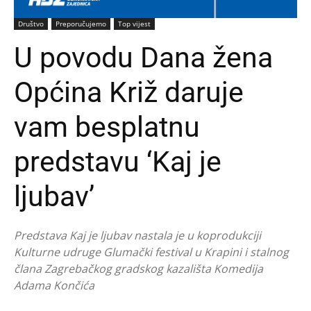
Društvo
Preporučujemo
Top vijest
U povodu Dana žena
Općina Križ daruje
vam besplatnu
predstavu ‘Kaj je
ljubav’
Predstava Kaj je ljubav nastala je u koprodukciji
Kulturne udruge Glumački festival u Krapini i stalnog
člana Zagrebačkog gradskog kazališta Komedija
Adama Končića