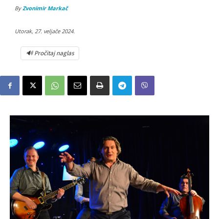
By
Zvonimir Markač
Utorak, 27. veljače 2024.
🔊 Pročitaj naglas