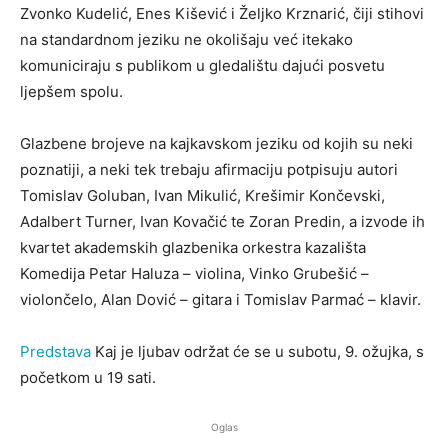
Zvonko Kudelić, Enes Kišević i Željko Krznarić, čiji stihovi
na standardnom jeziku ne okolišaju već itekako
komuniciraju s publikom u gledalištu dajući posvetu
ljepšem spolu.
Glazbene brojeve na kajkavskom jeziku od kojih su neki
poznatiji, a neki tek trebaju afirmaciju potpisuju autori
Tomislav Goluban, Ivan Mikulić, Krešimir Končevski,
Adalbert Turner, Ivan Kovačić te Zoran Predin, a izvode ih
kvartet akademskih glazbenika orkestra kazališta
Komedija Petar Haluza – violina, Vinko Grubešić –
violončelo, Alan Dović – gitara i Tomislav Parmać – klavir.
Predstava
Kaj je ljubav održat će se u subotu, 9. ožujka, s
početkom u 19 sati.
Oglas