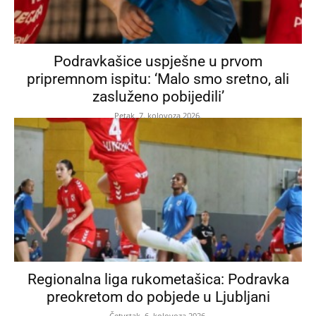
Podravkašice uspješne u prvom
pripremnom ispitu: ‘Malo smo sretno, ali
zasluženo pobijedili’
Petak, 7. kolovoza 2026.
Regionalna liga rukometašica: Podravka
preokretom do pobjede u Ljubljani
Četvrtak, 6. kolovoza 2026.