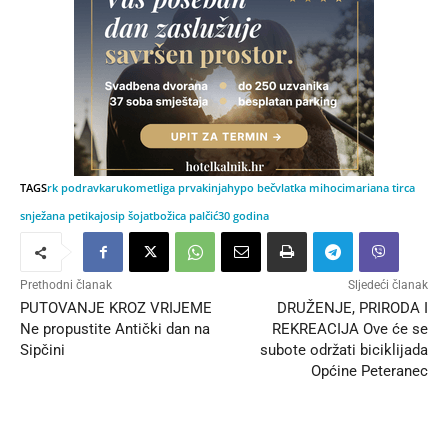
TAGS
rk podravka
rukomet
liga prvakinja
hypo beč
vlatka mihoci
mariana tirca
snježana petika
josip šojat
božica palčić
30 godina
Prethodni članak
Sljedeći članak
PUTOVANJE KROZ VRIJEME
DRUŽENJE, PRIRODA I
Ne propustite Antički dan na
REKREACIJA Ove će se
Sipčini
subote održati biciklijada
Općine Peteranec