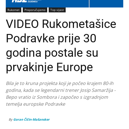
Rukomet
Preporučujemo
Top vijest
VIDEO Rukometašice
Podravke prije 30
godina postale su
prvakinje Europe
Bila je to kruna projekta koji je počeo krajem 80-ih
godina, kada se legendarni trener Josip Samaržija -
Bepo vratio iz Sombora i započeo s izgradnjom
temelja europske Podravke
By
Goran Čičin-Mašansker