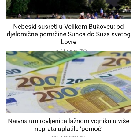
Nebeski susreti u Velikom Bukovcu: od
djelomične pomrčine Sunca do Suza svetog
Lovre
Petak, 7. kolovoza 2026.
Naivna umirovljenica lažnom vojniku u više
naprata uplatila ‘pomoć’
Petak, 7. kolovoza 2026.