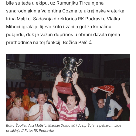
bile su tada u ekipu, uz Rumunjku Tircu njena
sunarodnjakinja Valentina Cozma te ukrajinska vratarka
Irina Maljko. Sadašnja direktorica RK Podravke Vlatka
Mihoci igrala je lijevo krilo i zabila gol za konačnu
pobjedu, dok je važan doprinos u obrani davala njena
prethodnica na toj funkciji Božica Palčić.
Bolto Špoljar, Ana Matišić, Marijan Domović i Josip Šojat s peharom Lige
prvakinja // Foto: RK Podravka