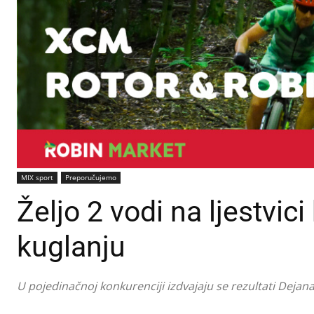
MIX sport
Preporučujemo
Željo 2 vodi na ljestvici
kuglanju
U pojedinačnoj konkurenciji izdvajaju se rezultati Dejana K