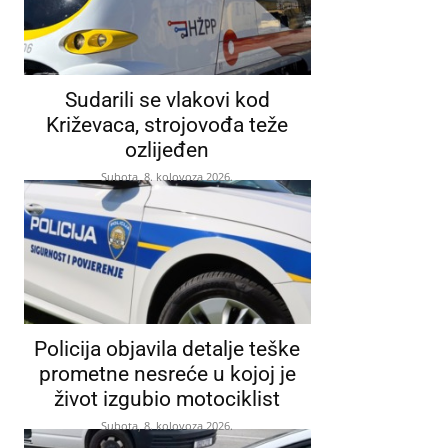
Sudarili se vlakovi kod
Križevaca, strojovođa teže
ozlijeđen
Subota, 8. kolovoza 2026.
Policija objavila detalje teške
prometne nesreće u kojoj je
život izgubio motociklist
Subota, 8. kolovoza 2026.