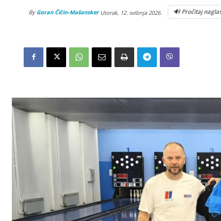
🔊 Pročitaj nagla
By
Goran Čičin-Mašansker
Utorak, 12. svibnja 2026.