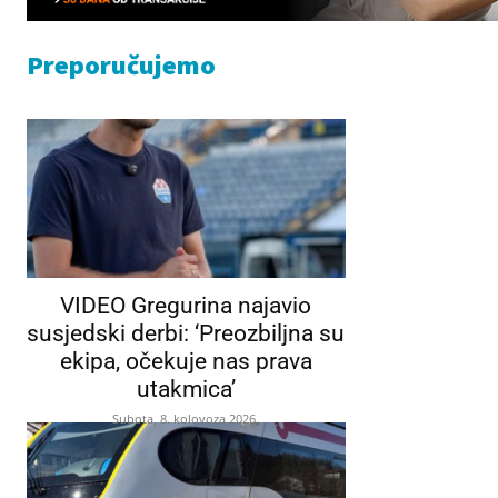
Preporučujemo
VIDEO Gregurina najavio
susjedski derbi: ‘Preozbiljna su
ekipa, očekuje nas prava
utakmica’
Subota, 8. kolovoza 2026.