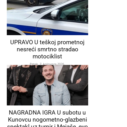
UPRAVO U teškoj prometnoj
nesreći smrtno stradao
motociklist
Petak, 7. kolovoza 2026.
NAGRADNA IGRA U subotu u
Kunovcu nogometno-glazbeni
spektakl uz turnir i Mejaše, evo