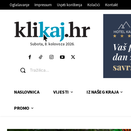
Oglašavanje
Impressum
Uvjeti korištenja
Kolačići
Kontakt
Subota, 8. kolovoza 2026.
Tražilica...
NASLOVNICA
VIJESTI
IZ NAŠEG KRAJA
PROMO