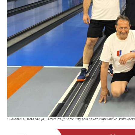
Sudionici susreta Struja - Artemida // Foto: Kuglački savez Koprivničko-križevačk