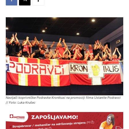
Navijači koprivničke Podravke Kronikusi na promociji filma Ustanite Podravci
// Foto: Luka Krušec