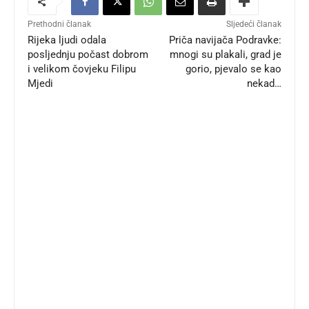
Prethodni članak
Sljedeći članak
Rijeka ljudi odala
Priča navijača Podravke:
posljednju počast dobrom
mnogi su plakali, grad je
i velikom čovjeku Filipu
gorio, pjevalo se kao
Mjedi
nekad…