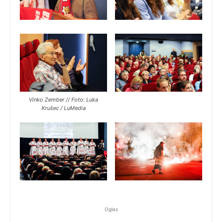
Vinko Zember // Foto: Luka
Krušec / LuMedia
Oglas