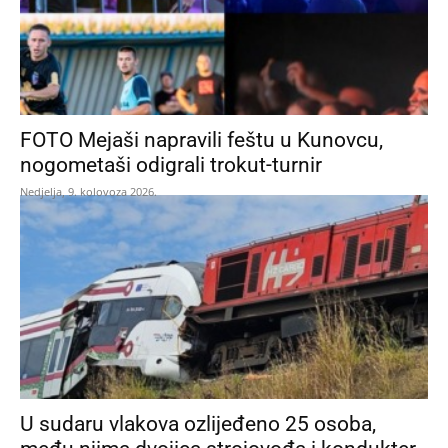
FOTO Mejaši napravili feštu u Kunovcu,
nogometaši odigrali trokut-turnir
Nedjelja, 9. kolovoza 2026.
U sudaru vlakova ozlijeđeno 25 osoba,