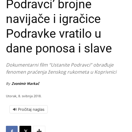
Podravci’ brojne
navijače i igračice
Podravke vratilo u
dane ponosa i slave
Dokumentarni film “Ustanite Podravci” obrađuje
fenomen praćenja ženskog rukometa u Koprivnici
By
Zvonimir Markač
Utorak, 8. svibnja 2018.
🔊 Pročitaj naglas