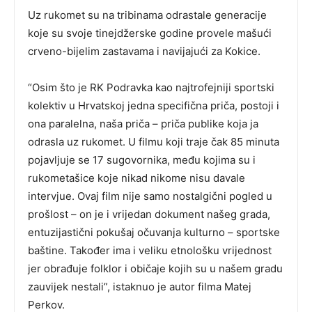
Uz rukomet su na tribinama odrastale generacije
koje su svoje tinejdžerske godine provele mašući
crveno-bijelim zastavama i navijajući za Kokice.
“Osim što je RK Podravka kao najtrofejniji sportski
kolektiv u Hrvatskoj jedna specifična priča, postoji i
ona paralelna, naša priča – priča publike koja ja
odrasla uz rukomet. U filmu koji traje čak 85 minuta
pojavljuje se 17 sugovornika, među kojima su i
rukometašice koje nikad nikome nisu davale
intervjue. Ovaj film nije samo nostalgični pogled u
prošlost – on je i vrijedan dokument našeg grada,
entuzijastični pokušaj očuvanja kulturno – sportske
baštine. Također ima i veliku etnološku vrijednost
jer obrađuje folklor i običaje kojih su u našem gradu
zauvijek nestali”, istaknuo je autor filma Matej
Perkov.