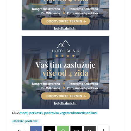
TAGS
matej perkov
rk podravka vegeta
rukomet
kronikusi
ustanite podravci