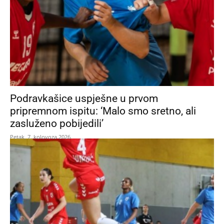
Podravkašice uspješne u prvom
pripremnom ispitu: ‘Malo smo sretno, ali
zasluženo pobijedili’
Petak, 7. kolovoza 2026.