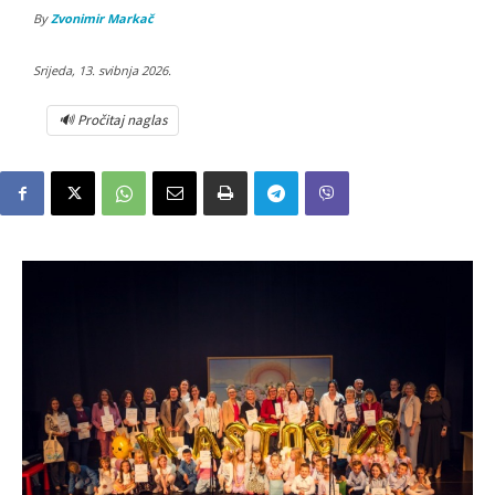
By
Zvonimir Markač
Srijeda, 13. svibnja 2026.
🔊 Pročitaj naglas