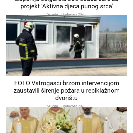
projekt ‘Aktivna djeca punog srca’
Srijeda, 5. kolovoza 2026.
FOTO Vatrogasci brzom intervencijom
zaustavili širenje požara u reciklažnom
dvorištu
Srijeda, 5. kolovoza 2026.