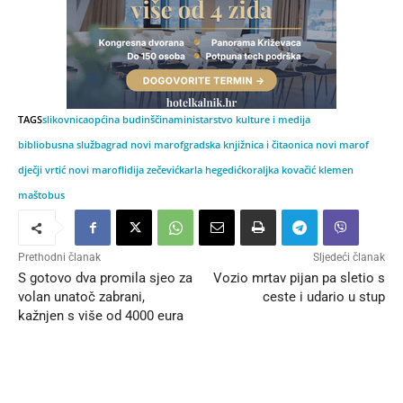
TAGS
slikovnica
općina budinščina
ministarstvo kulture i medija
bibliobusna služba
grad novi marof
gradska knjižnica i čitaonica novi marof
dječji vrtić novi marof
lidija zečević
karla hegedić
koraljka kovačić klemen
maštobus
Prethodni članak
Sljedeći članak
S gotovo dva promila sjeo za
Vozio mrtav pijan pa sletio s
volan unatoč zabrani,
ceste i udario u stup
kažnjen s više od 4000 eura