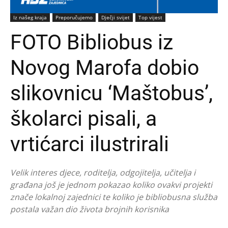
Iz našeg kraja
Preporučujemo
Dječji svijet
Top vijest
FOTO Bibliobus iz
Novog Marofa dobio
slikovnicu ‘Maštobus’,
školarci pisali, a
vrtićarci ilustrirali
Velik interes djece, roditelja, odgojitelja, učitelja i
građana još je jednom pokazao koliko ovakvi projekti
znače lokalnoj zajednici te koliko je bibliobusna služba
postala važan dio života brojnih korisnika