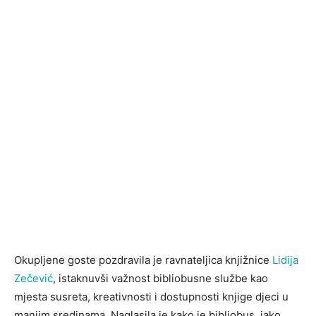
Okupljene goste pozdravila je ravnateljica knjižnice
Lidija
Zečević
, istaknuvši važnost bibliobusne službe kao
mjesta susreta, kreativnosti i dostupnosti knjige djeci u
manjim sredinama. Naglasila je kako je bibliobus, iako