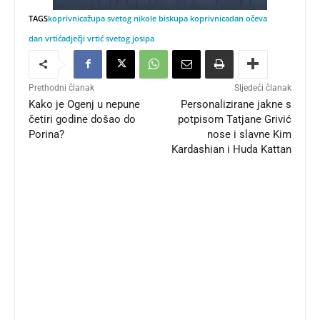
TAGS
koprivnica
župa svetog nikole biskupa koprivnica
dan očeva
dan vrtića
dječji vrtić svetog josipa
Prethodni članak
Sljedeći članak
Kako je Ogenj u nepune
Personalizirane jakne s
četiri godine došao do
potpisom Tatjane Grivić
Porina?
nose i slavne Kim
Kardashian i Huda Kattan