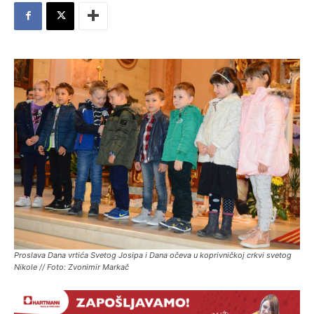
Proslava Dana vrtića Svetog Josipa i Dana očeva u koprivničkoj crkvi svetog
Nikole // Foto: Zvonimir Markač