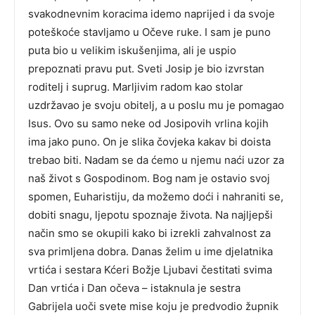
svakodnevnim koracima idemo naprijed i da svoje
poteškoće stavljamo u Očeve ruke. I sam je puno
puta bio u velikim iskušenjima, ali je uspio
prepoznati pravu put. Sveti Josip je bio izvrstan
roditelj i suprug. Marljivim radom kao stolar
uzdržavao je svoju obitelj, a u poslu mu je pomagao
Isus. Ovo su samo neke od Josipovih vrlina kojih
ima jako puno. On je slika čovjeka kakav bi doista
trebao biti. Nadam se da ćemo u njemu naći uzor za
naš život s Gospodinom. Bog nam je ostavio svoj
spomen, Euharistiju, da možemo doći i nahraniti se,
dobiti snagu, ljepotu spoznaje života. Na najljepši
način smo se okupili kako bi izrekli zahvalnost za
sva primljena dobra. Danas želim u ime djelatnika
vrtića i sestara Kćeri Božje Ljubavi čestitati svima
Dan vrtića i Dan očeva – istaknula je sestra
Gabrijela uoči svete mise koju je predvodio župnik