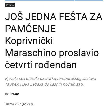
Promo
JOŠ JEDNA FEŠTA ZA
PAMĆENJE
Koprivnički
Maraschino proslavio
četvrti rođendan
Pjevalo se i plesalo uz svirku tamburaškog sastava
Taubeki i DJ-a Sebaxa do kasnih noćnih sati.
By
Promo
Subota, 28. rujna 2019.