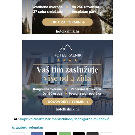
TAGS
koprivnica
caffe bar maraschino
dj sebax
goran milanović
ts taubeki
rođendan