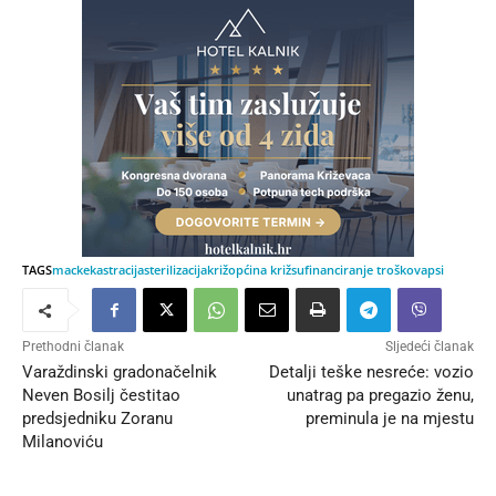
TAGS
macke
kastracija
sterilizacija
križ
općina križ
sufinanciranje troškova
psi
Prethodni članak
Sljedeći članak
Varaždinski gradonačelnik
Detalji teške nesreće: vozio
Neven Bosilj čestitao
unatrag pa pregazio ženu,
predsjedniku Zoranu
preminula je na mjestu
Milanoviću