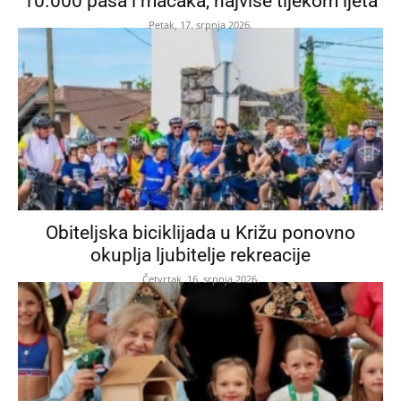
10.000 pasa i mačaka, najviše tijekom ljeta
Petak, 17. srpnja 2026.
Obiteljska biciklijada u Križu ponovno
okuplja ljubitelje rekreacije
Četvrtak, 16. srpnja 2026.