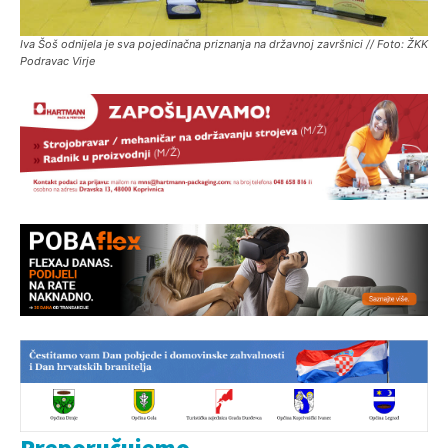
Iva Šoš odnijela je sva pojedinačna priznanja na državnoj završnici // Foto: ŽKK
Podravac Virje
Preporučujemo