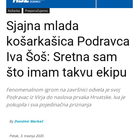
Košarka
Preporučujemo
Sjajna mlada
košarkašica Podravca
Iva Šoš: Sretna sam
što imam takvu ekipu
Fenomenalnom igrom na završnici odvela je svoj
Podravac iz Virja do naslova prvaka Hrvatske. Iva je
pokupila i sva pojedinačna priznanja
By
Zvonimir Markač
Petak, 3. travnja 2020.