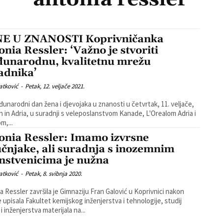
E U ZNANOSTI Koprivničanka
onia Ressler: ‘Važno je stvoriti
unarodnu, kvalitetnu mrežu
adnika’
atković
-
Petak, 12. veljače 2021.
unarodni dan žena i djevojaka u znanosti u četvrtak, 11. veljače,
in Adria, u suradnji s veleposlanstvom Kanade, L'Orealom Adria i
m,...
onia Ressler: Imamo izvrsne
učnjake, ali suradnja s inozemnim
nstvenicima je nužna
atković
-
Petak, 8. svibnja 2020.
a Ressler završila je Gimnaziju Fran Galović u Koprivnici nakon
e upisala Fakultet kemijskog inženjerstva i tehnologije, studij
i inženjerstva materijala na...