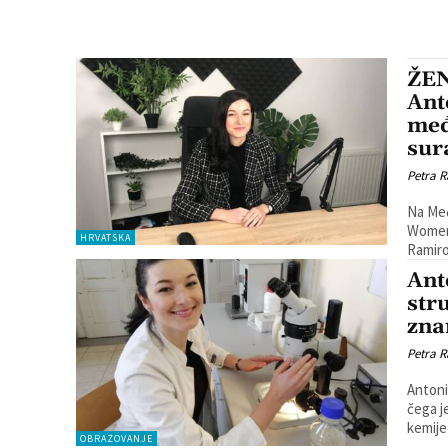
ŽEN
Ant
međ
sur
Petra R
Na Međ
Women 
HRVATSKA
Ramiro
Ant
str
zna
Petra R
Antoni
čega j
kemije 
OBRAZOVANJE