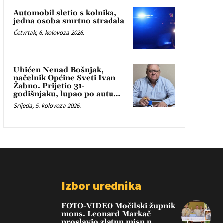
Automobil sletio s kolnika,
jedna osoba smrtno stradala
Četvrtak, 6. kolovoza 2026.
Uhićen Nenad Bošnjak,
načelnik Općine Sveti Ivan
Žabno. Prijetio 31-
godišnjaku, lupao po autu…
Srijeda, 5. kolovoza 2026.
Izbor urednika
FOTO-VIDEO Močilski župnik
mons. Leonard Markač
proslavio zlatnu misu u