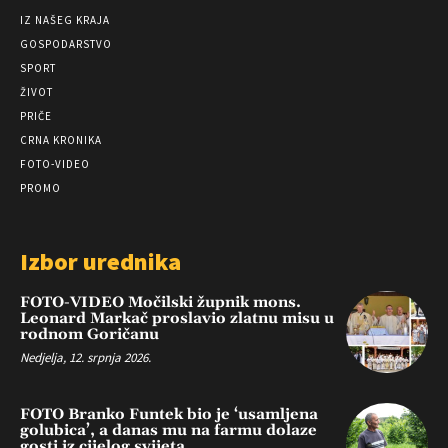
IZ NAŠEG KRAJA
GOSPODARSTVO
SPORT
ŽIVOT
PRIČE
CRNA KRONIKA
FOTO-VIDEO
PROMO
Izbor urednika
FOTO-VIDEO Močilski župnik mons.
Leonard Markač proslavio zlatnu misu u
rodnom Goričanu
Nedjelja, 12. srpnja 2026.
FOTO Branko Funtek bio je ‘usamljena
golubica’, a danas mu na farmu dolaze
gosti iz cijelog svijeta