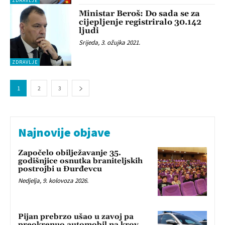
ZDRAVLJE
Ministar Beroš: Do sada se za
cijepljenje registriralo 30.142
ljudi
Srijeda, 3. ožujka 2021.
ZDRAVLJE
1
2
3
Najnovije objave
Započelo obilježavanje 35.
godišnjice osnutka braniteljskih
postrojbi u Đurđevcu
Nedjelja, 9. kolovoza 2026.
Pijan prebrzo ušao u zavoj pa
preokrenuo automobil na krov