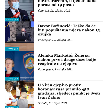
novozaraženih, u tjedan dana
porast od 19 posto
Četvrtak, 11. ožujka 2021.
HRVATSKA
Davor Božinović: Teško da će
biti popuštanja mjera nakon 15.
ožujka
Ponedjeljak, 8. ožujka 2021.
HRVATSKA
Alemka Markotić: Žene su
nakon prve i druge doze bolje
reagirale na cjepivo
Ponedjeljak, 8. ožujka 2021.
HRVATSKA
U Virju cjepivo protiv
koronavirusa primilo 450
građana, sljedeći punkt je Sveti
Ivan Žabno
Subota, 6. ožujka 2021.