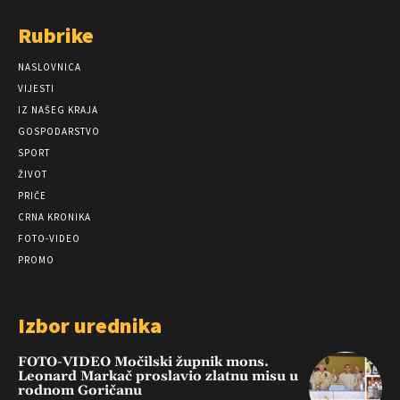
Rubrike
NASLOVNICA
VIJESTI
IZ NAŠEG KRAJA
GOSPODARSTVO
SPORT
ŽIVOT
PRIČE
CRNA KRONIKA
FOTO-VIDEO
PROMO
Izbor urednika
FOTO-VIDEO Močilski župnik mons.
Leonard Markač proslavio zlatnu misu u
rodnom Goričanu