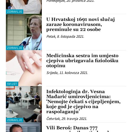
Ponedjeljak, 20. prosinca 2021.
ZDRAVLJE
U Hrvatskoj 1691 novi slučaj
zaraze koronavirusom,
preminule su 22 osobe
Petak, 8. listopada 2021.
ZDRAVLJE
Medicinska sestra im umjesto
cjepiva ubrizgavala fiziološku
otopinu
Srijeda, 11. kolovoza 2021.
SVIJET
Infektologinja dr. Vesna
Mađarić umirovljenicima:
‘Nemojte čekati s cijepljenjem,
koje god je cjepivo na
raspolaganju’
Četvrtak, 29. travnja 2021.
ZDRAVLJE
Vili Beroš: Danas 777