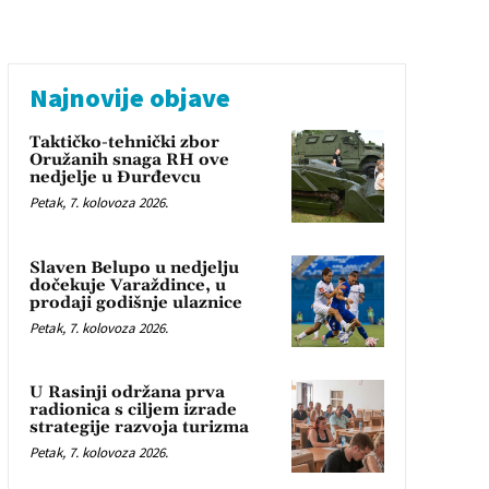
Najnovije objave
Taktičko-tehnički zbor
Oružanih snaga RH ove
nedjelje u Đurđevcu
Petak, 7. kolovoza 2026.
Slaven Belupo u nedjelju
dočekuje Varaždince, u
prodaji godišnje ulaznice
Petak, 7. kolovoza 2026.
U Rasinji održana prva
radionica s ciljem izrade
strategije razvoja turizma
Petak, 7. kolovoza 2026.