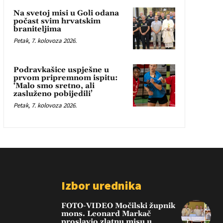
Na svetoj misi u Goli odana
počast svim hrvatskim
braniteljima
Petak, 7. kolovoza 2026.
Podravkašice uspješne u
prvom pripremnom ispitu:
‘Malo smo sretno, ali
zasluženo pobijedili’
Petak, 7. kolovoza 2026.
Izbor urednika
FOTO-VIDEO Močilski župnik
mons. Leonard Markač
proslavio zlatnu misu u