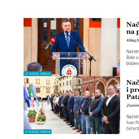
Nač
na 
Klikaj.h
Načeln
Bale u 
blažen
IZ NAŠEG KRAJA
Nač
i p
Pat
Zvonim
Načeln
Ivan P
četvrtk
IZ NAŠEG KRAJA