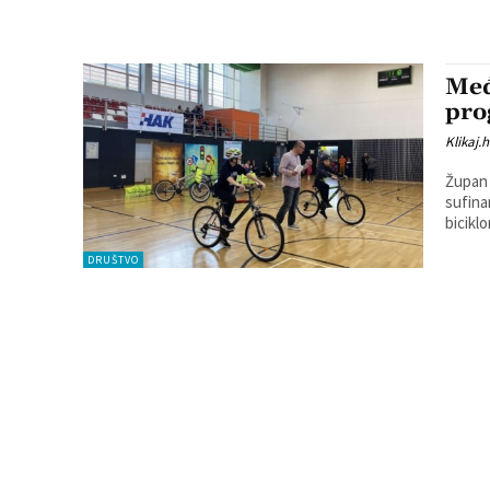
Međ
pro
Klikaj.h
Župan 
sufina
bicikl
DRUŠTVO