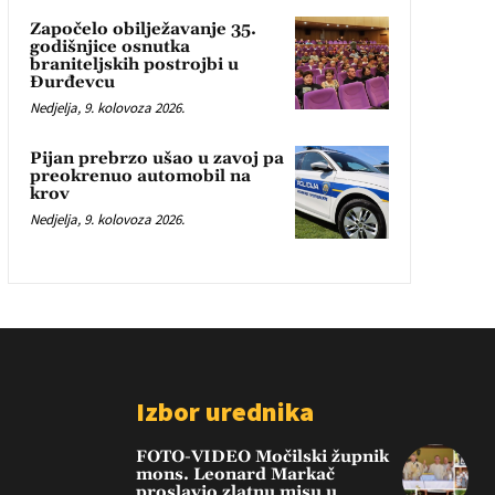
Započelo obilježavanje 35.
godišnjice osnutka
braniteljskih postrojbi u
Đurđevcu
Nedjelja, 9. kolovoza 2026.
Pijan prebrzo ušao u zavoj pa
preokrenuo automobil na
krov
Nedjelja, 9. kolovoza 2026.
Izbor urednika
FOTO-VIDEO Močilski župnik
mons. Leonard Markač
proslavio zlatnu misu u