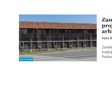
Zan
pro
arh
Petra R
Zaniml
tradic
KULTURA