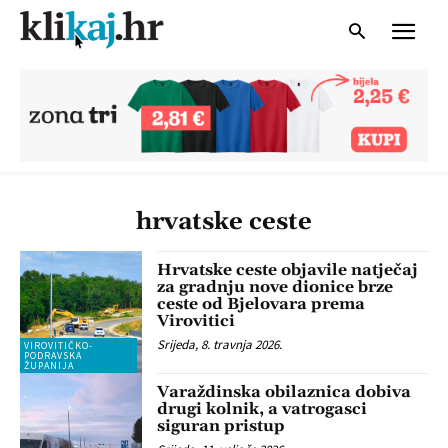
hrvatske ceste
Hrvatske ceste objavile natječaj
za gradnju nove dionice brze
ceste od Bjelovara prema
Virovitici
Srijeda, 8. travnja 2026.
VIROVITIČKO-
PODRAVSKA
ŽUPANIJA
Varaždinska obilaznica dobiva
drugi kolnik, a vatrogasci
siguran pristup