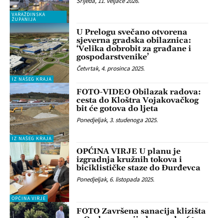
Srijeda, 11. veljače 2026.
VARAŽDINSKA
ŽUPANIJA
U Prelogu svečano otvorena
sjeverna gradska obilaznica:
‘Velika dobrobit za građane i
gospodarstvenike’
Četvrtak, 4. prosinca 2025.
IZ NAŠEG KRAJA
FOTO-VIDEO Obilazak radova:
cesta do Kloštra Vojakovačkog
bit će gotova do ljeta
Ponedjeljak, 3. studenoga 2025.
IZ NAŠEG KRAJA
OPĆINA VIRJE U planu je
izgradnja kružnih tokova i
biciklističke staze do Đurđevca
Ponedjeljak, 6. listopada 2025.
OPĆINA VIRJE
FOTO Završena sanacija klizišta