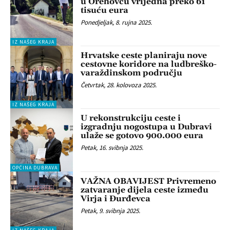
u Orehovcu vrijedna preko 61
tisuću eura
Ponedjeljak, 8. rujna 2025.
IZ NAŠEG KRAJA
Hrvatske ceste planiraju nove
cestovne koridore na ludbreško-
varaždinskom području
Četvrtak, 28. kolovoza 2025.
IZ NAŠEG KRAJA
U rekonstrukciju ceste i
izgradnju nogostupa u Dubravi
ulaže se gotovo 900.000 eura
Petak, 16. svibnja 2025.
OPĆINA DUBRAVA
VAŽNA OBAVIJEST Privremeno
zatvaranje dijela ceste između
Virja i Đurđevca
Petak, 9. svibnja 2025.