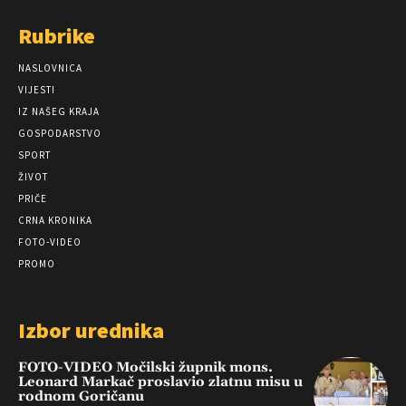
Rubrike
NASLOVNICA
VIJESTI
IZ NAŠEG KRAJA
GOSPODARSTVO
SPORT
ŽIVOT
PRIČE
CRNA KRONIKA
FOTO-VIDEO
PROMO
Izbor urednika
FOTO-VIDEO Močilski župnik mons.
Leonard Markač proslavio zlatnu misu u
rodnom Goričanu