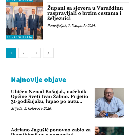
IZ NAŠEG KRAJA
Župani sa sjevera u Varaždinu
raspravljali o brzim cestama i
željeznici
Ponedjeljak, 7. listopada 2024.
IZ NAŠEG KRAJA
1
2
3
Najnovije objave
Uhićen Nenad Bošnjak, načelnik
Općine Sveti Ivan Žabno. Prijetio
31-godišnjaku, lupao po autu…
Srijeda, 5. kolovoza 2026.
Adriano Jagušić ponovno zabio za
Panathinaikos u europskoj