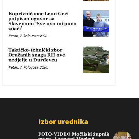
Koprivničanac Leon Geci
potpisao ugovor sa
Slavenom: ‘Sve ovo mi puno
znači’
Petak, 7. kolovoza 2026.
Taktičko-tehnički zbor
Oružanih snaga RH ove
nedjelje u Đurđevcu
Petak, 7. kolovoza 2026.
Izbor urednika
FOTO-VIDEO Močilski župnik