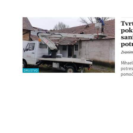
Tvr
pok
san
pot
Zvonim
Mihael
potresan
DRUŠTVO
pomoć o