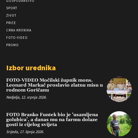
GOSPODARSTVO
SPORT
ŽIVOT
PRIČE
CRNA KRONIKA
FOTO-VIDEO
PROMO
Izbor urednika
FOTO-VIDEO Močilski župnik mons.
Leonard Markač proslavio zlatnu misu u
rodnom Goričanu
Nedjelja, 12. srpnja 2026.
FOTO Branko Funtek bio je ‘usamljena
golubica’, a danas mu na farmu dolaze
gosti iz cijelog svijeta
Srijeda, 17. lipnja 2026.