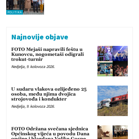
POLITIKA
Najnovije objave
FOTO Mejaši napravili feštu u
Kunovcu, nogometaši odigrali
trokut-turnir
Nedjelja, 9. kolovoza 2026.
U sudaru vlakova ozlijeđeno 25
osoba, među njima dvojica
strojovođa i kondukter
Nedjelja, 9. kolovoza 2026.
FOTO Održana svečana sjednica
Općinskog vijeća u povodu Dana
općine i blagdana Velike Gospe