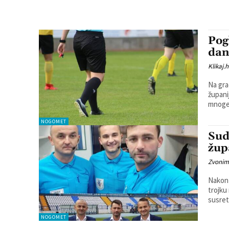
Pog
dan
Klikaj.h
Na gra
župani
mnoge 
NOGOMET
Sud
žup
Zvonim
Nakon 
trojku 
susret
NOGOMET