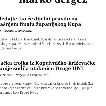
ledajte tko će dijeliti pravdu na
ašnjem finalu županijskog Kupa
r
-
Srijeda, 9. lipnja 2021.
dskom stadionu Ivan Kušek Apaš danas će se odigrati finale
jskog Kupa između momčadi Radnik-Križevci i Borac Imbriovec, a
zanima tko će...
ačka trojka iz Koprivničko-križevačke
anije sudila utakmicu Druge HNL
ir Markač
-
Nedjelja, 4. listopada 2020.
dugo vremena Koprivničko-križevačka županija imala je sudačku
na nekoj od utakmica Druge hrvatske nogometne lige. Riječ je o
u osmog kola Druge HNL...