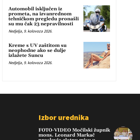
Automobil isključen iz
prometa, na izvanrednom
tehničkom pregledu pronašli
su mu čak 23 nepravilnosti
Nedjelja, 9. kolovoza 2026.
Kreme s UV zaštitom su
neophodne ako se dulje
izlažete Suncu
Nedjelja, 9. kolovoza 2026.
Izbor urednika
FOTO-VIDEO Močilski župnik
mons. Leonard Markač