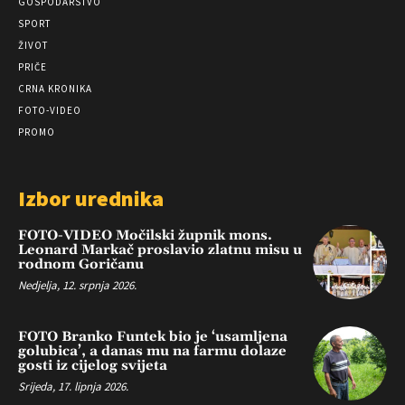
GOSPODARSTVO
SPORT
ŽIVOT
PRIČE
CRNA KRONIKA
FOTO-VIDEO
PROMO
Izbor urednika
FOTO-VIDEO Močilski župnik mons.
Leonard Markač proslavio zlatnu misu u
rodnom Goričanu
Nedjelja, 12. srpnja 2026.
FOTO Branko Funtek bio je ‘usamljena
golubica’, a danas mu na farmu dolaze
gosti iz cijelog svijeta
Srijeda, 17. lipnja 2026.