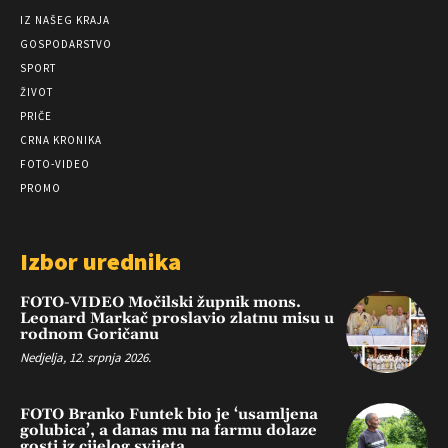
IZ NAŠEG KRAJA
GOSPODARSTVO
SPORT
ŽIVOT
PRIČE
CRNA KRONIKA
FOTO-VIDEO
PROMO
Izbor urednika
FOTO-VIDEO Močilski župnik mons.
Leonard Markač proslavio zlatnu misu u
rodnom Goričanu
Nedjelja, 12. srpnja 2026.
FOTO Branko Funtek bio je ‘usamljena
golubica’, a danas mu na farmu dolaze
gosti iz cijelog svijeta