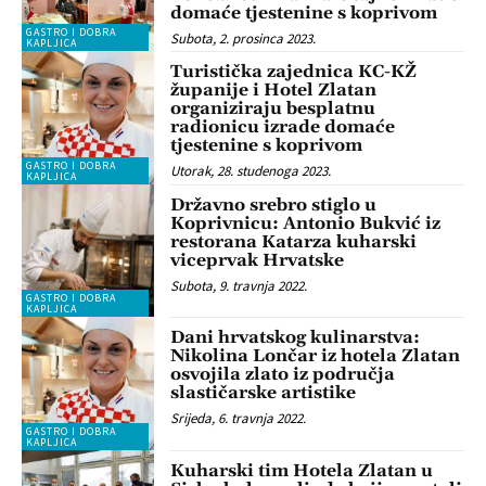
domaće tjestenine s koprivom
GASTRO I DOBRA
Subota, 2. prosinca 2023.
KAPLJICA
Turistička zajednica KC-KŽ
županije i Hotel Zlatan
organiziraju besplatnu
radionicu izrade domaće
tjestenine s koprivom
GASTRO I DOBRA
Utorak, 28. studenoga 2023.
KAPLJICA
Državno srebro stiglo u
Koprivnicu: Antonio Bukvić iz
restorana Katarza kuharski
viceprvak Hrvatske
Subota, 9. travnja 2022.
GASTRO I DOBRA
KAPLJICA
Dani hrvatskog kulinarstva:
Nikolina Lončar iz hotela Zlatan
osvojila zlato iz područja
slastičarske artistike
Srijeda, 6. travnja 2022.
GASTRO I DOBRA
KAPLJICA
Kuharski tim Hotela Zlatan u