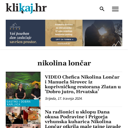
nikolina lončar
VIDEO Chefica Nikolina Lončar
i Manuela Sirovec iz
koprivničkog restorana Zlatan u
‘Dobro jutro, Hrvatska’
Srijeda, 17. travnja 2024.
GASTRO I DOBRA
KAPLJICA
Na radionici u sklopu Dana
okusa Podravine i Prigorja
vrhunska kuharica Nikolina
Lončar otkrila male tajne izrade