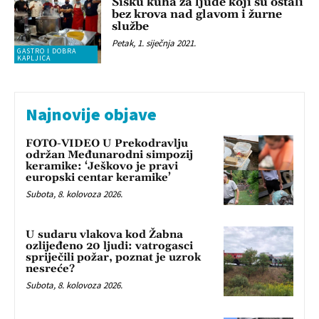
Sisku kuha za ljude koji su ostali
bez krova nad glavom i žurne
službe
Petak, 1. siječnja 2021.
GASTRO I DOBRA
KAPLJICA
Najnovije objave
FOTO-VIDEO U Prekodravlju
održan Međunarodni simpozij
keramike: ‘Ješkovo je pravi
europski centar keramike’
Subota, 8. kolovoza 2026.
U sudaru vlakova kod Žabna
ozlijeđeno 20 ljudi: vatrogasci
spriječili požar, poznat je uzrok
nesreće?
Subota, 8. kolovoza 2026.